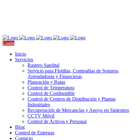
Nicolás San Juan 709, Col. Del Valle, CDMX
Llámanos: +52 55 4511 9910
Login
Inicio
Servicios
Rastreo Satelital
Servicio para Flotillas, Compañías de Seguros,
Arrendadoras y Financieras
Planeación y Rutas
Control de Temperatura
Control de Combustible
Control de Centros de Distribución y Plantas
Industriales
Recuperación de Mercancías y Apoyo en Siniestros
CCTV Móvil
Control de Activos y Personal
Blog
Control de Entregas
Contacto