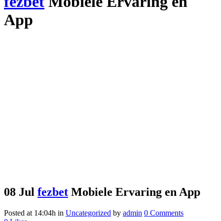
fezbet
Mobiele Ervaring en
App
08 Jul
fezbet
Mobiele Ervaring en App
Posted at 14:04h
in
Uncategorized
by
admin
0 Comments