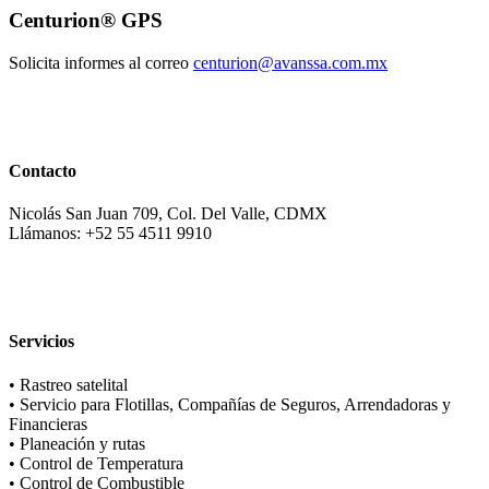
Centurion® GPS
Solicita informes al correo
centurion@avanssa.com.mx
Contacto
Nicolás San Juan 709, Col. Del Valle, CDMX
Llámanos: +52 55 4511 9910
Servicios
• Rastreo satelital
• Servicio para Flotillas, Compañías de Seguros, Arrendadoras y
Financieras
• Planeación y rutas
• Control de Temperatura
• Control de Combustible