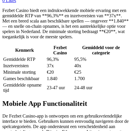
0
Likes
Fezbet Casino biedt een indrukwekkende mobiele ervaring met een
gemiddelde RTP van **96,3%** en inzetvereisten van **37x**.
Met een breed scala aan beschikbare spellen — ongeveer **1.840**
— en snelle on-chain opnames, is het een aantrekkelijke optie voor
spelers in Nederland. De minimale storting bedraagt **€20**, wat
toegankelijk is voor de meeste spelers.
Fezbet
Gemiddeld voor de
Kenmerk
Casino
categorie
Gemiddelde RTP
96,3%
95,5%
Inzetvereisten
37x
40x
Minimale storting
€20
€25
Games beschikbaar
1.840
1.700
Gemiddelde opname
23-47 uur
24-48 uur
tijd
Mobiele App Functionaliteit
De Fezbet Casino-app is ontworpen om een gebruiksvriendelijke
interface te bieden. Gebruikers kunnen eenvoudig navigeren door de
spelcategorieën. De app ondersteunt een verscheidenheid aan