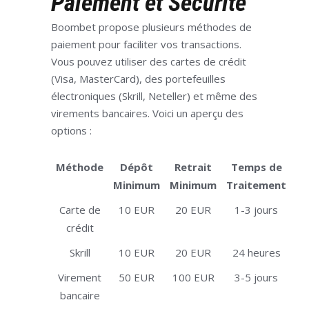
Paiement et Sécurité
Boombet propose plusieurs méthodes de
paiement pour faciliter vos transactions.
Vous pouvez utiliser des cartes de crédit
(Visa, MasterCard), des portefeuilles
électroniques (Skrill, Neteller) et même des
virements bancaires. Voici un aperçu des
options :
Méthode
Dépôt
Retrait
Temps de
Minimum
Minimum
Traitement
Carte de
10 EUR
20 EUR
1-3 jours
crédit
Skrill
10 EUR
20 EUR
24 heures
Virement
50 EUR
100 EUR
3-5 jours
bancaire