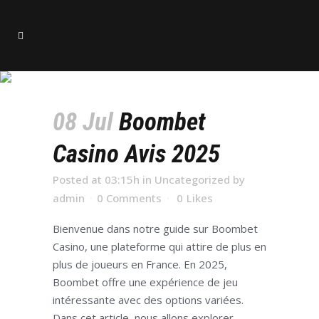
Boombet Casino Avis 2025
08 Jul
Boombet
Casino Avis 2025
Posted at 03:15h
in
Uncategorized
by
admin
0 Comments
0
Likes
Bienvenue dans notre guide sur Boombet
Casino, une plateforme qui attire de plus en
plus de joueurs en France. En 2025,
Boombet offre une expérience de jeu
intéressante avec des options variées.
Dans cet article, nous allons explorer