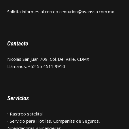
Solicita informes al correo
centurion@avanssa.com.mx
Contacto
Nicolás San Juan 709, Col. Del Valle, CDMX
Llámanos: +52 55 4511 9910
Servicios
• Rastreo satelital
• Servicio para Flotillas, Compañías de Seguros,
Arrendadoras y Financieras