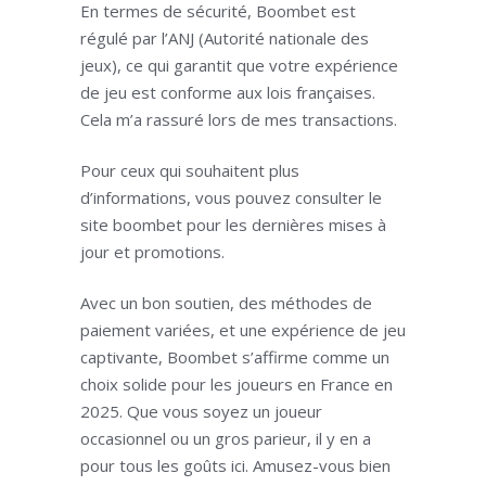
En termes de sécurité, Boombet est
régulé par l’ANJ (Autorité nationale des
jeux), ce qui garantit que votre expérience
de jeu est conforme aux lois françaises.
Cela m’a rassuré lors de mes transactions.
Pour ceux qui souhaitent plus
d’informations, vous pouvez consulter le
site
boombet
pour les dernières mises à
jour et promotions.
Avec un bon soutien, des méthodes de
paiement variées, et une expérience de jeu
captivante, Boombet s’affirme comme un
choix solide pour les joueurs en France en
2025. Que vous soyez un joueur
occasionnel ou un gros parieur, il y en a
pour tous les goûts ici. Amusez-vous bien