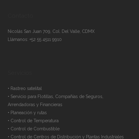
Contacto
Nicolás San Juan 709, Col. Del Valle, CDMX
Llámanos: +52 55 4511 9910
Servicios
• Rastreo satelital
• Servicio para Flotillas, Compañías de Seguros,
Arrendadoras y Financieras
• Planeación y rutas
• Control de Temperatura
• Control de Combustible
• Control de Centros de Distribución y Plantas Industriales