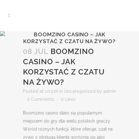
BOOMZINO CASINO – JAK
KORZYSTAĆ Z CZATU NA ŻYWO?
08 JUL
BOOMZINO
CASINO – JAK
KORZYSTAĆ Z CZATU
NA ŻYWO?
Posted at 10:52h
in
Uncategorized
by
admin
0 Comments
0
Likes
Boomzino casino stało się popularnym
miejscem do gry dla wielu polskich graczy.
Wśród różnych funkcji, które oferuje, czat na
żywo z obsługą klienta wyróżnia się jako