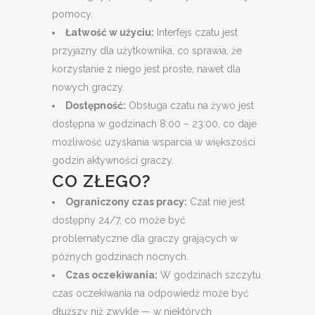
pomocy.
Łatwość w użyciu:
Interfejs czatu jest
przyjazny dla użytkownika, co sprawia, że
korzystanie z niego jest proste, nawet dla
nowych graczy.
Dostępność:
Obsługa czatu na żywo jest
dostępna w godzinach 8:00 – 23:00, co daje
możliwość uzyskania wsparcia w większości
godzin aktywności graczy.
CO ZŁEGO?
Ograniczony czas pracy:
Czat nie jest
dostępny 24/7, co może być
problematyczne dla graczy grających w
późnych godzinach nocnych.
Czas oczekiwania:
W godzinach szczytu
czas oczekiwania na odpowiedź może być
dłuższy niż zwykle — w niektórych