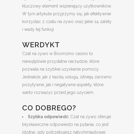
kluczowy element wspierający użytkowników.
W tym artykule przyjrzymy się, jak efektywnie
korzystać z czatu na żywo oraz jakie są zalety
i wady tej funkcji.
WERDYKT
Czat na żywo w Boomzino casino to
niewątpliwie przydatne narzędzie, które
pozwala na szybkie uzyskanie pomocy.
Jednakże, jak z każdą usługą, istnieją zarówno
pozytywne, jak i negatywne aspekty, które
warto rozważyć przed jego użyciem.
CO DOBREGO?
Szybka odpowiedź:
Czat na żywo oferuje
błyskawiczne odpowiedzi na pytania, co jest
istotne, gdy potrzebujesz natychmiastowej