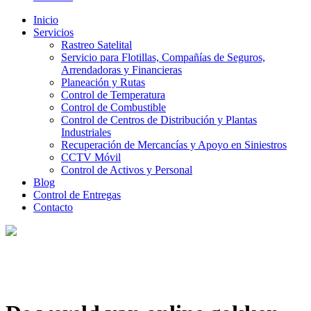
Inicio
Servicios
Rastreo Satelital
Servicio para Flotillas, Compañías de Seguros,
Arrendadoras y Financieras
Planeación y Rutas
Control de Temperatura
Control de Combustible
Control de Centros de Distribución y Plantas
Industriales
Recuperación de Mercancías y Apoyo en Siniestros
CCTV Móvil
Control de Activos y Personal
Blog
Control de Entregas
Contacto