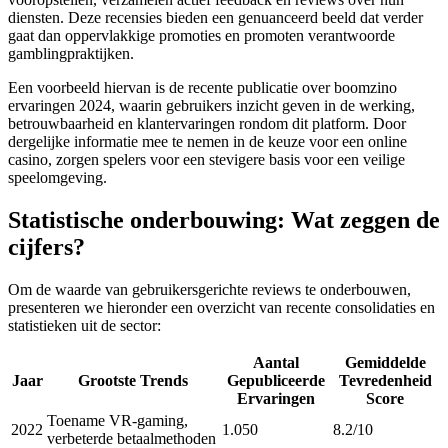
diensten. Deze recensies bieden een genuanceerd beeld dat verder
gaat dan oppervlakkige promoties en promoten verantwoorde
gamblingpraktijken.
Een voorbeeld hiervan is de recente publicatie over boomzino
ervaringen 2024, waarin gebruikers inzicht geven in de werking,
betrouwbaarheid en klantervaringen rondom dit platform. Door
dergelijke informatie mee te nemen in de keuze voor een online
casino, zorgen spelers voor een stevigere basis voor een veilige
speelomgeving.
Statistische onderbouwing: Wat zeggen de
cijfers?
Om de waarde van gebruikersgerichte reviews te onderbouwen,
presenteren we hieronder een overzicht van recente consolidaties en
statistieken uit de sector:
Aantal
Gemiddelde
Jaar
Grootste Trends
Gepubliceerde
Tevredenheid
Ervaringen
Score
Toename VR-gaming,
2022
1.050
8.2/10
verbeterde betaalmethoden