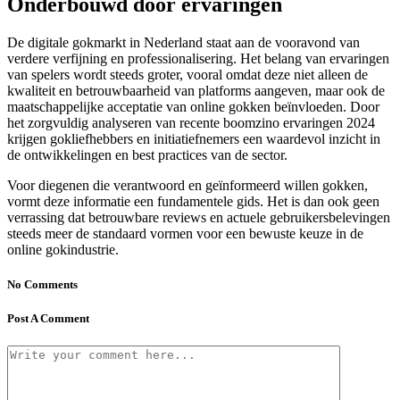
Onderbouwd door ervaringen
De digitale gokmarkt in Nederland staat aan de vooravond van
verdere verfijning en professionalisering. Het belang van ervaringen
van spelers wordt steeds groter, vooral omdat deze niet alleen de
kwaliteit en betrouwbaarheid van platforms aangeven, maar ook de
maatschappelijke acceptatie van online gokken beïnvloeden. Door
het zorgvuldig analyseren van recente boomzino ervaringen 2024
krijgen gokliefhebbers en initiatiefnemers een waardevol inzicht in
de ontwikkelingen en best practices van de sector.
Voor diegenen die verantwoord en geïnformeerd willen gokken,
vormt deze informatie een fundamentele gids. Het is dan ook geen
verrassing dat betrouwbare reviews en actuele gebruikersbelevingen
steeds meer de standaard vormen voor een bewuste keuze in de
online gokindustrie.
No Comments
Post A Comment