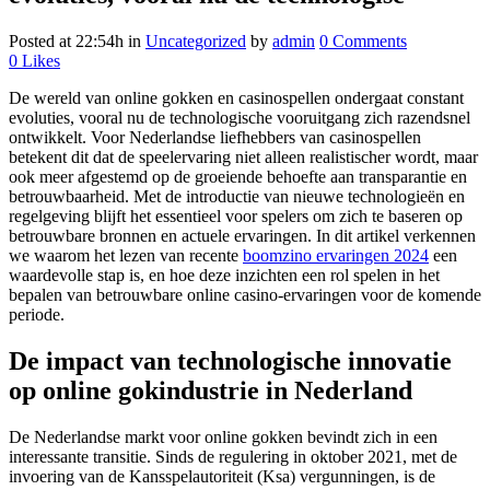
Posted at 22:54h
in
Uncategorized
by
admin
0 Comments
0
Likes
De wereld van online gokken en casinospellen ondergaat constant
evoluties, vooral nu de technologische vooruitgang zich razendsnel
ontwikkelt. Voor Nederlandse liefhebbers van casinospellen
betekent dit dat de speelervaring niet alleen realistischer wordt, maar
ook meer afgestemd op de groeiende behoefte aan transparantie en
betrouwbaarheid. Met de introductie van nieuwe technologieën en
regelgeving blijft het essentieel voor spelers om zich te baseren op
betrouwbare bronnen en actuele ervaringen. In dit artikel verkennen
we waarom het lezen van recente
boomzino ervaringen 2024
een
waardevolle stap is, en hoe deze inzichten een rol spelen in het
bepalen van betrouwbare online casino-ervaringen voor de komende
periode.
De impact van technologische innovatie
op online gokindustrie in Nederland
De Nederlandse markt voor online gokken bevindt zich in een
interessante transitie. Sinds de regulering in oktober 2021, met de
invoering van de Kansspelautoriteit (Ksa) vergunningen, is de