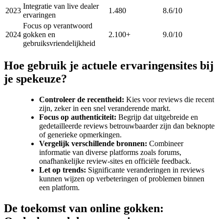
Integratie van live dealer
2023
1.480
8.6/10
ervaringen
Focus op verantwoord
2024
gokken en
2.100+
9.0/10
gebruiksvriendelijkheid
Hoe gebruik je actuele ervaringensites bij
je spekeuze?
Controleer de recentheid:
Kies voor reviews die recent
zijn, zeker in een snel veranderende markt.
Focus op authenticiteit:
Begrijp dat uitgebreide en
gedetailleerde reviews betrouwbaarder zijn dan beknopte
of generieke opmerkingen.
Vergelijk verschillende bronnen:
Combineer
informatie van diverse platforms zoals forums,
onafhankelijke review-sites en officiële feedback.
Let op trends:
Significante veranderingen in reviews
kunnen wijzen op verbeteringen of problemen binnen
een platform.
De toekomst van online gokken: