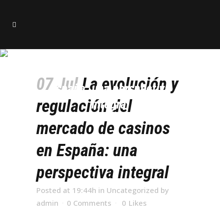
La evolución y regulación del
mercado de casinos en
07 Jul
La evolución y
España: una perspectiva
regulación del
integral
mercado de casinos
en España: una
perspectiva integral
Posted at 19:44h
in
Uncategorized
by
admin
0 Comments
0
Likes