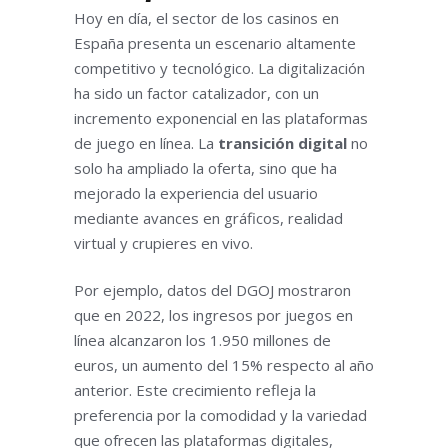
Hoy en día, el sector de los casinos en
España presenta un escenario altamente
competitivo y tecnológico. La digitalización
ha sido un factor catalizador, con un
incremento exponencial en las plataformas
de juego en línea. La
transición digital
no
solo ha ampliado la oferta, sino que ha
mejorado la experiencia del usuario
mediante avances en gráficos, realidad
virtual y crupieres en vivo.
Por ejemplo, datos del DGOJ mostraron
que en 2022, los ingresos por juegos en
línea alcanzaron los 1.950 millones de
euros, un aumento del 15% respecto al año
anterior. Este crecimiento refleja la
preferencia por la comodidad y la variedad
que ofrecen las plataformas digitales,