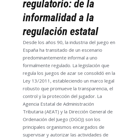
regulatorio: de la
informalidad a la
regulación estatal
Desde los años 90, la industria del juego en
España ha transitado de un escenario
predominantemente informal a uno
formalmente regulado. La legislación que
regula los juegos de azar se consolidó en la
Ley 13/2011, estableciendo un marco legal
robusto que promueve la transparencia, el
control y la protección del jugador. La
Agencia Estatal de Administración
Tributaria (AEAT) y la Dirección General de
Ordenación del Juego (DGOJ) son los
principales organismos encargados de
supervisar y autorizar las actividades de