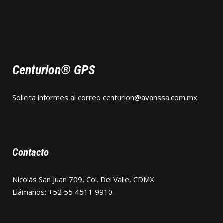
Centurion® GPS
Solicita informes al correo
centurion@avanssa.com.mx
Contacto
Nicolás San Juan 709, Col. Del Valle, CDMX
Llámanos: +52 55 4511 9910