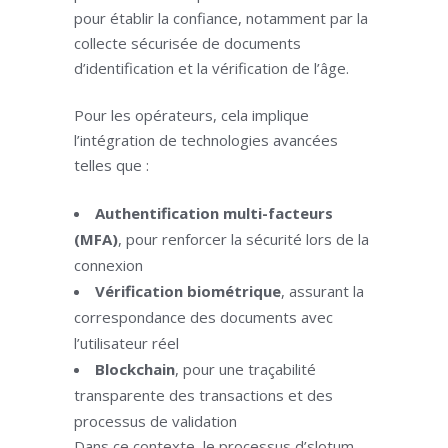
pour établir la confiance, notamment par la
collecte sécurisée de documents
d’identification et la vérification de l’âge.
Pour les opérateurs, cela implique
l’intégration de technologies avancées
telles que :
Authentification multi-facteurs
(MFA)
, pour renforcer la sécurité lors de la
connexion
Vérification biométrique
, assurant la
correspondance des documents avec
l’utilisateur réel
Blockchain
, pour une traçabilité
transparente des transactions et des
processus de validation
Dans ce contexte, le processus d’slotum