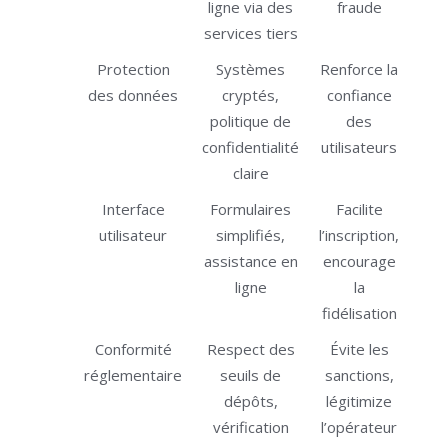
ligne via des
fraude
services tiers
Protection
Systèmes
Renforce la
des données
cryptés,
confiance
politique de
des
confidentialité
utilisateurs
claire
Interface
Formulaires
Facilite
utilisateur
simplifiés,
l’inscription,
assistance en
encourage
ligne
la
fidélisation
Conformité
Respect des
Évite les
réglementaire
seuils de
sanctions,
dépôts,
légitimize
vérification
l’opérateur