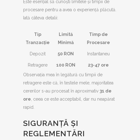
Este esențial să cunoști limitele și timpii de
procesare pentru a avea o experiență plăcută.
Iată câteva detalii:
Tip
Limită
Timp de
Tranzacție
Minimă
Procesare
Depozit
50 RON
Instantaneu
Retragere
100 RON
23-47 ore
Observația mea în legătură cu timpii de
retragere este că, în testele mele, majoritatea
cererilor s-au procesat în aproximativ
31 de
ore
, ceea ce este acceptabil, dar nu neapărat
rapid.
SIGURANȚĂ ȘI
REGLEMENTĂRI