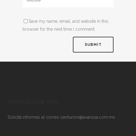
Save my name, email, and website in this
browser for the next time I comment.
CENTURION® GPS
Solicita informes al correo
centurion@avanssa.com.mx