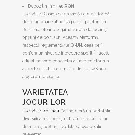
Depozit minim:
50 RON
LuckyStart Casino se prezintă ca o platformă
de jocuri online atractivă pentru jucătorii din
România, oferind o gamă variată de jocuri și
opțiuni de bonusuri. Această platformă
respectă reglementările ONJN, ceea ce îi
conferă un nivel de încredere sporit. În acest
articol, ne vom concentra asupra cotelor și a
aspectelor tehnice care fac din LuckyStart o
alegere interesantă.
VARIETATEA
JOCURILOR
LuckyStart cazinou
Casino oferă un portofoliu
diversificat de jocuri, incluzând sloturi, jocuri
de masă și opțiuni live. Iată câteva detalii
relevante: