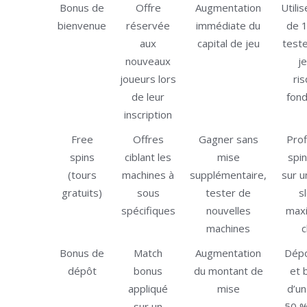
Bonus de
Offre
Augmentation
Utili
bienvenue
réservée
immédiate du
de 
aux
capital de jeu
teste
nouveaux
j
joueurs lors
ri
de leur
fond
inscription
Free
Offres
Gagner sans
Prof
spins
ciblant les
mise
spin
(tours
machines à
supplémentaire,
sur u
gratuits)
sous
tester de
s
spécifiques
nouvelles
maxi
machines
c
Bonus de
Match
Augmentation
Dépo
dépôt
bonus
du montant de
et 
appliqué
mise
d’u
sur un
50 %