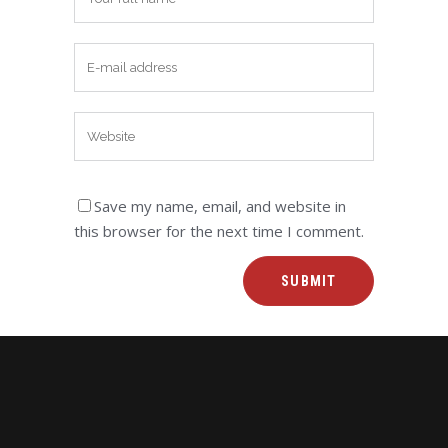
Save my name, email, and website in
this browser for the next time I comment.