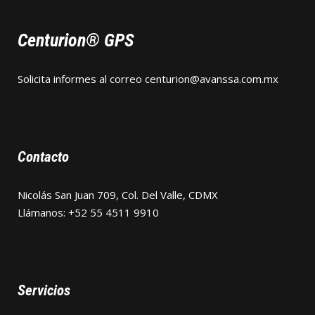
Centurion® GPS
Solicita informes al correo
centurion@avanssa.com.mx
Contacto
Nicolás San Juan 709, Col. Del Valle, CDMX
Llámanos: +52 55 4511 9910
Servicios