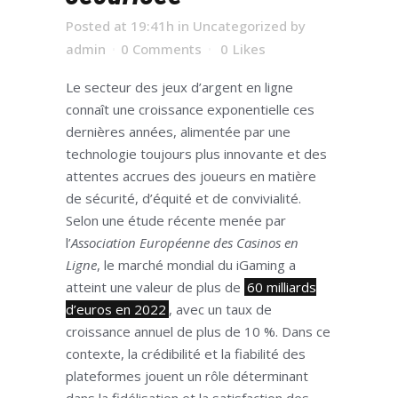
Posted at 19:41h
in
Uncategorized
by
admin
0 Comments
0
Likes
Le secteur des jeux d’argent en ligne
connaît une croissance exponentielle ces
dernières années, alimentée par une
technologie toujours plus innovante et des
attentes accrues des joueurs en matière
de sécurité, d’équité et de convivialité.
Selon une étude récente menée par
l’
Association Européenne des Casinos en
Ligne
, le marché mondial du iGaming a
atteint une valeur de plus de
60 milliards
d’euros en 2022
, avec un taux de
croissance annuel de plus de 10 %. Dans ce
contexte, la crédibilité et la fiabilité des
plateformes jouent un rôle déterminant