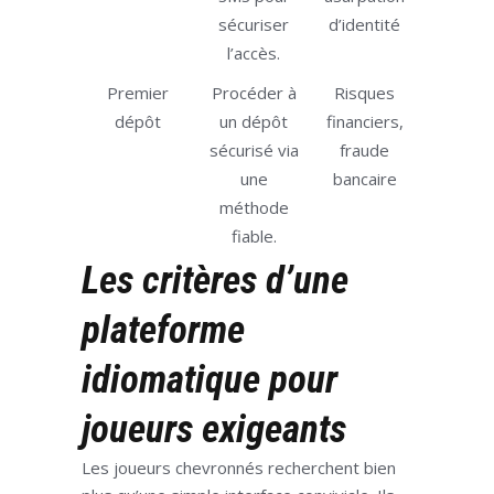
sécuriser
d’identité
l’accès.
Premier
Procéder à
Risques
dépôt
un dépôt
financiers,
sécurisé via
fraude
une
bancaire
méthode
fiable.
Les critères d’une
plateforme
idiomatique pour
joueurs exigeants
Les joueurs chevronnés recherchent bien