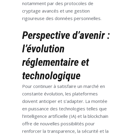
notamment par des protocoles de
cryptage avancés et une gestion
rigoureuse des données personnelles.
Perspective d’avenir :
l’évolution
réglementaire et
technologique
Pour continuer à satisfaire un marché en
constante évolution, les plateformes
doivent anticiper et s’adapter. La montée
en puissance des technologies telles que
l’intelligence artificielle (IA) et la blockchain
offre de nouvelles possibilités pour
renforcer la transparence, la sécurité et la