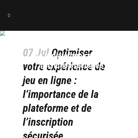
Optimiser votre expérience
de jeu en ligne : l’importance
07 Jul
Optimiser
de la plateforme et de
votre expérience de
l’inscription sécurisée
jeu en ligne :
l’importance de la
plateforme et de
l’inscription
sécurisée