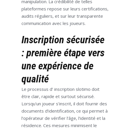
manipulation. La crédibilité de telles
plateformes repose sur leurs certifications,
audits réguliers, et sur leur transparente
communication avec les joueurs.
Inscription sécurisée
: première étape vers
une expérience de
qualité
Le processus d’ inscription slotimo doit
être clair, rapide et surtout sécurisé.
Lorsqu’un joueur s’inscrit, il doit fournir des
documents d’identification, ce qui permet à
l’opérateur de vérifier l’âge, l’identité et la
résidence. Ces mesures minimisent le