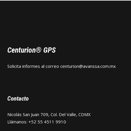
Centurion® GPS
Solicita informes al correo
centurion@avanssa.com.mx
Contacto
Nicolás San Juan 709, Col. Del Valle, CDMX
Llámanos: +52 55 4511 9910