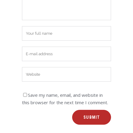
Save my name, email, and website in
this browser for the next time I comment.