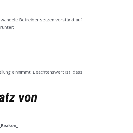
wandelt: Betreiber setzen verstärkt auf
runter:
llung einnimmt. Beachtenswert ist, dass
atz von
_Risiken_