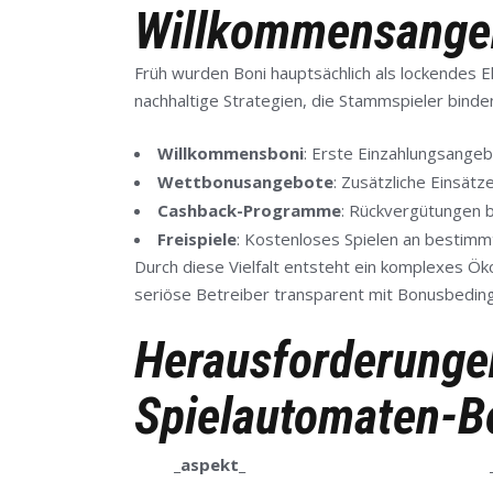
Willkommensange
Früh wurden Boni hauptsächlich als lockendes 
nachhaltige Strategien, die Stammspieler binde
Willkommensboni
: Erste Einzahlungsangeb
Wettbonusangebote
: Zusätzliche Einsät
Cashback-Programme
: Rückvergütungen b
Freispiele
: Kostenloses Spielen an bestimm
Durch diese Vielfalt entsteht ein komplexes Ö
seriöse Betreiber transparent mit Bonusbeding
Herausforderunge
Spielautomaten-B
_aspekt_