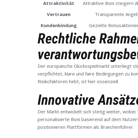
Attraktivität
Attraktive Boni steigern 
Vertrauen
Transparente Angeb
Kundenbindung
Gezielte Bonusaktionen
Rechtliche Rahme
verantwortungsbe
Der europäische Glücksspielmarkt unterliegt st
verpflichtet, klare und faire Bedingungen zu 
Risikofaktoren hebt, ist hier essenziell.
Innovative Ansätz
Der Markt entwickelt sich stetig weiter, wobei
personalisierte Boni basierend auf dem Nutzer
positionieren Plattformen als Branchenführer.