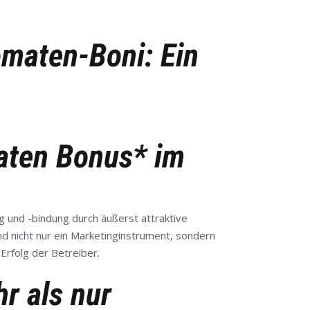
omaten-Boni: Ein
maten Bonus* im
g und -bindung durch äußerst attraktive
sind nicht nur ein Marketinginstrument, sondern
Erfolg der Betreiber.
r als nur