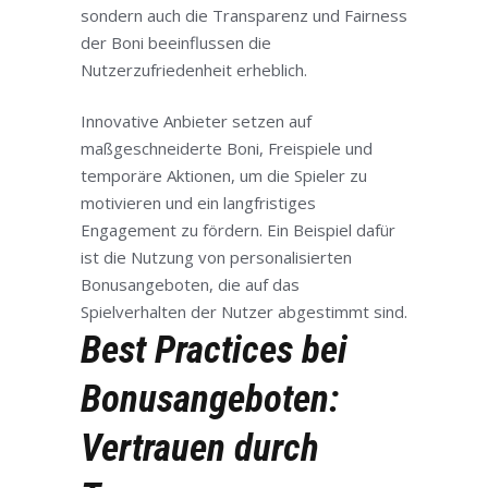
sondern auch die Transparenz und Fairness
der Boni beeinflussen die
Nutzerzufriedenheit erheblich.
Innovative Anbieter setzen auf
maßgeschneiderte Boni, Freispiele und
temporäre Aktionen, um die Spieler zu
motivieren und ein langfristiges
Engagement zu fördern. Ein Beispiel dafür
ist die Nutzung von personalisierten
Bonusangeboten, die auf das
Spielverhalten der Nutzer abgestimmt sind.
Best Practices bei
Bonusangeboten:
Vertrauen durch