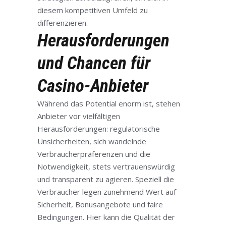
diesem kompetitiven Umfeld zu
differenzieren.
Herausforderungen
und Chancen für
Casino-Anbieter
Während das Potential enorm ist, stehen
Anbieter vor vielfältigen
Herausforderungen: regulatorische
Unsicherheiten, sich wandelnde
Verbraucherpräferenzen und die
Notwendigkeit, stets vertrauenswürdig
und transparent zu agieren. Speziell die
Verbraucher legen zunehmend Wert auf
Sicherheit, Bonusangebote und faire
Bedingungen. Hier kann die Qualität der