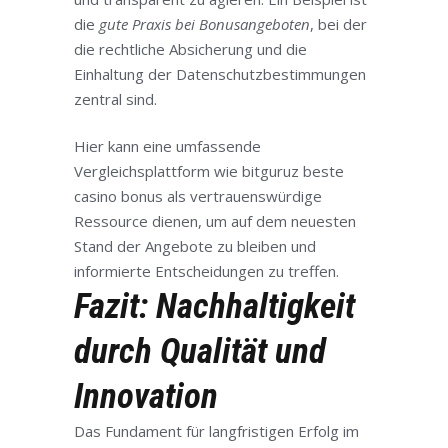
die
gute Praxis bei Bonusangeboten
, bei der
die rechtliche Absicherung und die
Einhaltung der Datenschutzbestimmungen
zentral sind.
Hier kann eine umfassende
Vergleichsplattform wie
bitguruz beste
casino bonus
als vertrauenswürdige
Ressource dienen, um auf dem neuesten
Stand der Angebote zu bleiben und
informierte Entscheidungen zu treffen.
Fazit: Nachhaltigkeit
durch Qualität und
Innovation
Das Fundament für langfristigen Erfolg im