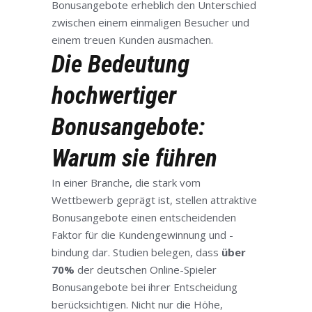
Bonusangebote erheblich den Unterschied
zwischen einem einmaligen Besucher und
einem treuen Kunden ausmachen.
Die Bedeutung
hochwertiger
Bonusangebote:
Warum sie führen
In einer Branche, die stark vom
Wettbewerb geprägt ist, stellen attraktive
Bonusangebote einen entscheidenden
Faktor für die Kundengewinnung und -
bindung dar. Studien belegen, dass
über
70%
der deutschen Online-Spieler
Bonusangebote bei ihrer Entscheidung
berücksichtigen. Nicht nur die Höhe,