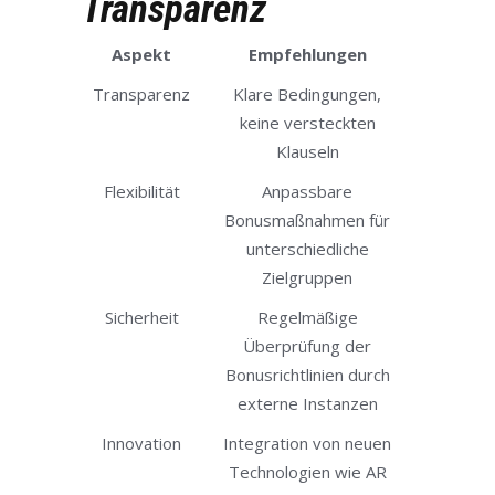
Transparenz
Aspekt
Empfehlungen
Transparenz
Klare Bedingungen,
keine versteckten
Klauseln
Flexibilität
Anpassbare
Bonusmaßnahmen für
unterschiedliche
Zielgruppen
Sicherheit
Regelmäßige
Überprüfung der
Bonusrichtlinien durch
externe Instanzen
Innovation
Integration von neuen
Technologien wie AR