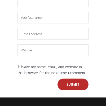
Save my name, email, and website in
this browser for the next time I comment.