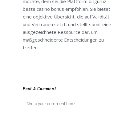
möchte, dem sei die Plattform bitguruz
beste casino bonus empfohlen. Sie bietet
eine objektive Übersicht, die auf Validität
und Vertrauen setzt, und stellt somit eine
ausgezeichnete Ressource dar, um
maßgeschneiderte Entscheidungen zu
treffen.
Post A Comment