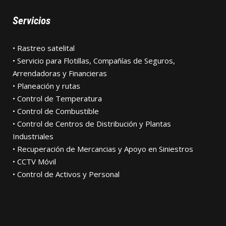
Servicios
• Rastreo satelital
• Servicio para Flotillas, Compañías de Seguros,
Arrendadoras y Financieras
• Planeación y rutas
• Control de Temperatura
• Control de Combustible
• Control de Centros de Distribución y Plantas
Industriales
• Recuperación de Mercancias y Apoyo en Siniestros
• CCTV Móvil
• Control de Activos y Personal