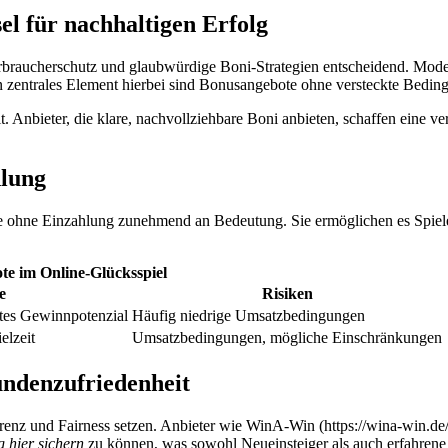
l für nachhaltigen Erfolg
Verbraucherschutz und glaubwürdige Boni-Strategien entscheidend. Mod
in zentrales Element hierbei sind Bonusangebote ohne versteckte Beding
 Anbieter, die klare, nachvollziehbare Boni anbieten, schaffen eine ve
hlung
 ohne Einzahlung zunehmend an Bedeutung. Sie ermöglichen es Spielern
te im Online-Glücksspiel
e
Risiken
tes Gewinnpotenzial
Häufig niedrige Umsatzbedingungen
elzeit
Umsatzbedingungen, mögliche Einschränkungen
undenzufriedenheit
renz und Fairness setzen. Anbieter wie WinA-Win (https://wina-win.de/
 hier sichern
zu können, was sowohl Neueinsteiger als auch erfahrene 