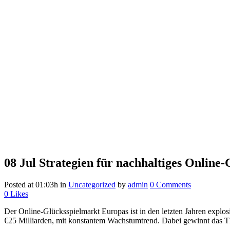
08 Jul
Strategien für nachhaltiges Online
Posted at 01:03h
in
Uncategorized
by
admin
0 Comments
0
Likes
Der Online-Glücksspielmarkt Europas ist in den letzten Jahren explo
€25 Milliarden
, mit konstantem Wachstumtrend. Dabei gewinnt das T