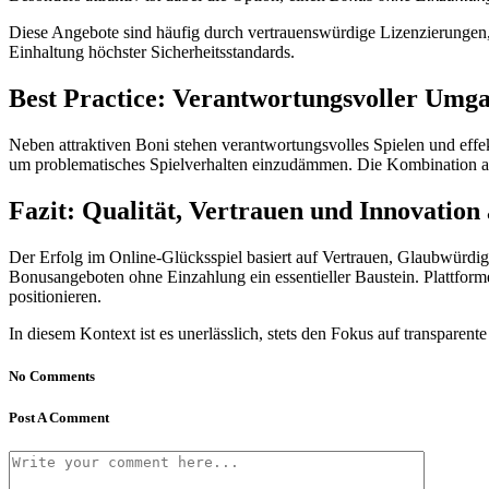
Diese Angebote sind häufig durch vertrauenswürdige Lizenzierungen, 
Einhaltung höchster Sicherheitsstandards.
Best Practice: Verantwortungsvoller Umga
Neben attraktiven Boni stehen verantwortungsvolles Spielen und effek
um problematisches Spielverhalten einzudämmen. Die Kombination au
Fazit: Qualität, Vertrauen und Innovation 
Der Erfolg im Online-Glücksspiel basiert auf Vertrauen, Glaubwürdigk
Bonusangeboten ohne Einzahlung ein essentieller Baustein. Plattfor
positionieren.
In diesem Kontext ist es unerlässlich, stets den Fokus auf transpare
No Comments
Post A Comment