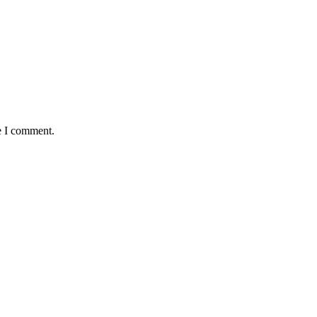
e I comment.