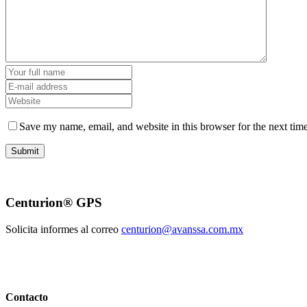
Save my name, email, and website in this browser for the next tim
Centurion® GPS
Solicita informes al correo
centurion@avanssa.com.mx
Contacto