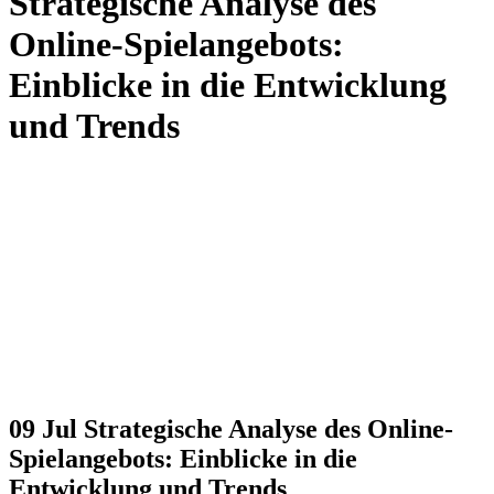
Strategische Analyse des
Online-Spielangebots:
Einblicke in die Entwicklung
und Trends
09 Jul
Strategische Analyse des Online-
Spielangebots: Einblicke in die
Entwicklung und Trends