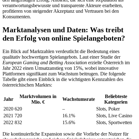
verantwortungsbewusste und transparente Akteure erarbeiten,
profitieren von steigender Akzeptanz und Vertrauen bei den
Konsumenten.
Marktanalysen und Daten: Was treibt
den Erfolg von online Spielangeboten?
Ein Blick auf Marktzahlen verdeutlicht die Bedeutung eines
qualitativ hochwertigen Spielangebots. Laut einer Studie der
European Gaming and Betting Association
erzielte Österreich im
Jahr 2022 einen Umsatzanstieg von 15%, wobei innovative
Plattformen signifikant zum Wachstum beitrugen. Die folgende
Tabelle gibt einen Einblick in die wichtigsten Kennzahlen des
österreichischen Marktes:
Marktvolumen in
Beliebteste
Jahr
Wachstumsrate
Mio. €
Kategorien
2020
620
–
Slots, Poker
2021
720
16.1%
Slots, Live Casino
2022
832
15.6%
Slots, Sportwetten
Die kontinuierliche Expansion sowie die Vorliebe der Nutzer für