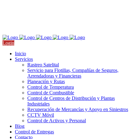
Nicolás San Juan 709, Col. Del Valle, CDMX
Llámanos: +52 55 4511 9910
Login
Inicio
Servicios
Rastreo Satelital
Servicio para Flotillas, Compañías de Seguros,
Arrendadoras y Financieras
Planeación y Rutas
Control de Temperatura
Control de Combustible
Control de Centros de Distribución y Plantas
Industriales
Recuperación de Mercancías y Apoyo en Siniestros
CCTV Móvil
Control de Activos y Personal
Blog
Control de Entregas
Contacto