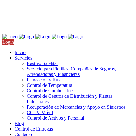
Nicolás San Juan 709, Col. Del Valle, CDMX
Llámanos: +52 55 4511 9910
Login
Inicio
Servicios
Rastreo Satelital
Servicio para Flotillas, Compañías de Seguros,
Arrendadoras y Financieras
Planeación y Rutas
Control de Temperatura
Control de Combustible
Control de Centros de Distribución y Plantas
Industriales
Recuperación de Mercancías y Apoyo en Siniestros
CCTV Móvil
Control de Activos y Personal
Blog
Control de Entregas
Contacto