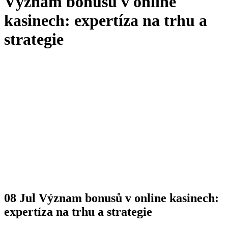
Význam bonusů v online
kasinech: expertíza na trhu a
strategie
08 Jul
Význam bonusů v online kasinech:
expertíza na trhu a strategie