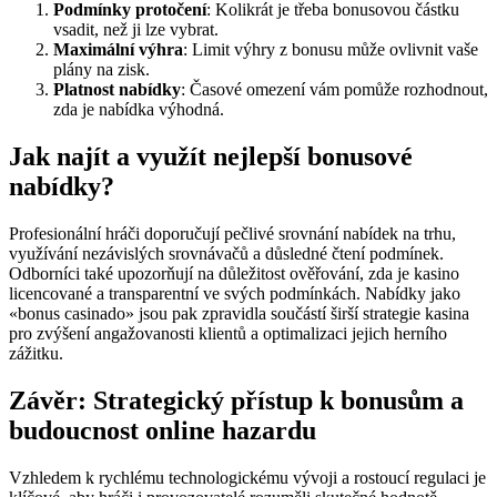
Podmínky protočení
: Kolikrát je třeba bonusovou částku
vsadit, než ji lze vybrat.
Maximální výhra
: Limit výhry z bonusu může ovlivnit vaše
plány na zisk.
Platnost nabídky
: Časové omezení vám pomůže rozhodnout,
zda je nabídka výhodná.
Jak najít a využít nejlepší bonusové
nabídky?
Profesionální hráči doporučují pečlivé srovnání nabídek na trhu,
využívání nezávislých srovnávačů a důsledné čtení podmínek.
Odborníci také upozorňují na důležitost ověřování, zda je kasino
licencované a transparentní ve svých podmínkách.
Nabídky jako
«bonus casinado»
jsou pak zpravidla součástí širší strategie kasina
pro zvýšení angažovanosti klientů a optimalizaci jejich herního
zážitku.
Závěr: Strategický přístup k bonusům a
budoucnost online hazardu
Vzhledem k rychlému technologickému vývoji a rostoucí regulaci je