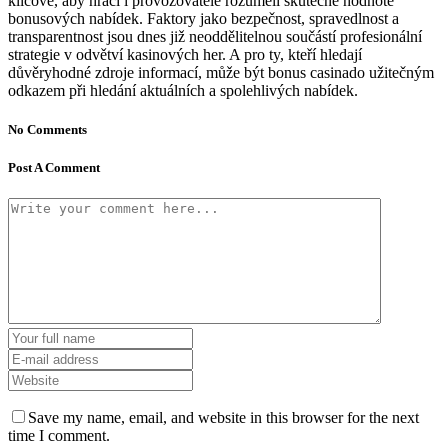
klíčové, aby hráči i provozovatelé rozuměli skutečné hodnotě
bonusových nabídek. Faktory jako bezpečnost, spravedlnost a
transparentnost jsou dnes již neoddělitelnou součástí profesionální
strategie v odvětví kasinových her. A pro ty, kteří hledají
důvěryhodné zdroje informací, může být bonus casinado užitečným
odkazem při hledání aktuálních a spolehlivých nabídek.
No Comments
Post A Comment
Save my name, email, and website in this browser for the next
time I comment.