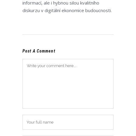
informací, ale i hybnou silou kvalitního
diskurzu v digitální ekonomice budoucnosti.
Post A Comment