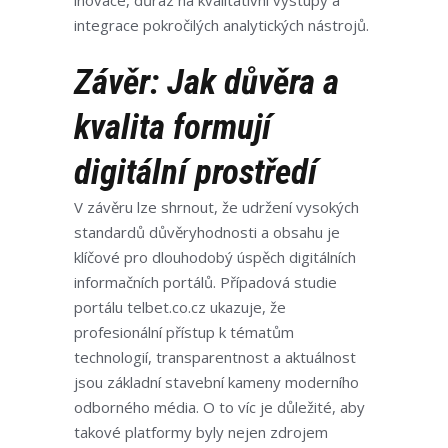
inovace, důraz na kvalitativní výstupy a
integrace pokročilých analytických nástrojů.
Závěr: Jak důvěra a
kvalita formují
digitální prostředí
V závěru lze shrnout, že udržení vysokých
standardů důvěryhodnosti a obsahu je
klíčové pro dlouhodobý úspěch digitálních
informačních portálů. Případová studie
portálu telbet.co.cz ukazuje, že
profesionální přístup k tématům
technologií, transparentnost a aktuálnost
jsou základní stavební kameny moderního
odborného média. O to víc je důležité, aby
takové platformy byly nejen zdrojem