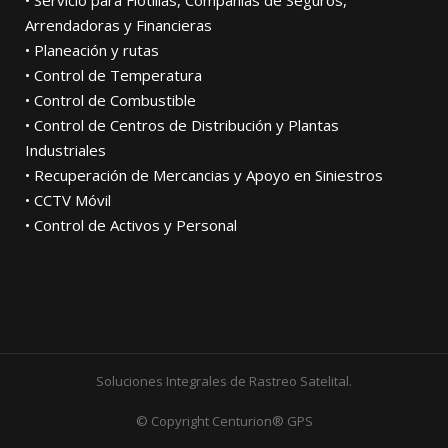
• Servicio para Flotillas, Compañías de Seguros,
Arrendadoras y Financieras
• Planeación y rutas
• Control de Temperatura
• Control de Combustible
• Control de Centros de Distribución y Plantas
Industriales
• Recuperación de Mercancias y Apoyo en Siniestros
• CCTV Móvil
• Control de Activos y Personal
Soluciones Integrales de Rastreo Satelital.
© Copyright
Centurion® GPS