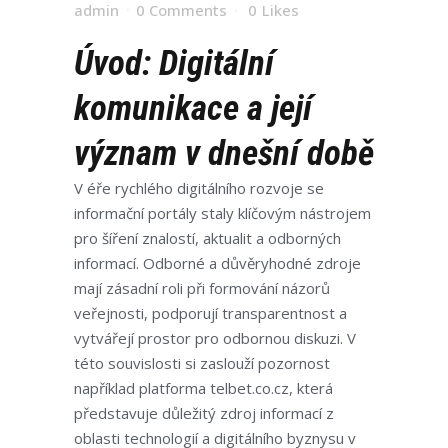
admin
0 Comments
0
Likes
Úvod: Digitální
komunikace a její
význam v dnešní době
V éře rychlého digitálního rozvoje se
informační portály staly klíčovým nástrojem
pro šíření znalostí, aktualit a odborných
informací. Odborné a důvěryhodné zdroje
mají zásadní roli při formování názorů
veřejnosti, podporují transparentnost a
vytvářejí prostor pro odbornou diskuzi. V
této souvislosti si zaslouží pozornost
například platforma
telbet.co.cz
, která
představuje důležitý zdroj informací z
oblasti technologií a digitálního byznysu v