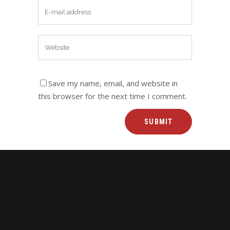
Save my name, email, and website in
this browser for the next time I comment.