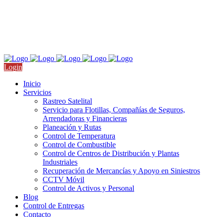
Nicolás San Juan 709, Col. Del Valle, CDMX
Llámanos: +52 55 4511 9910
Login
Inicio
Servicios
Rastreo Satelital
Servicio para Flotillas, Compañías de Seguros,
Arrendadoras y Financieras
Planeación y Rutas
Control de Temperatura
Control de Combustible
Control de Centros de Distribución y Plantas
Industriales
Recuperación de Mercancías y Apoyo en Siniestros
CCTV Móvil
Control de Activos y Personal
Blog
Control de Entregas
Contacto