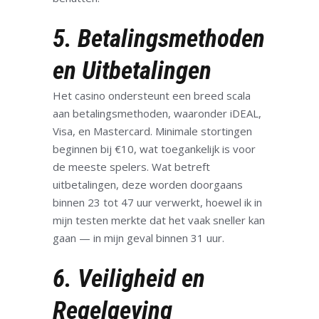
5. Betalingsmethoden
en Uitbetalingen
Het casino ondersteunt een breed scala
aan betalingsmethoden, waaronder iDEAL,
Visa, en Mastercard. Minimale stortingen
beginnen bij €10, wat toegankelijk is voor
de meeste spelers. Wat betreft
uitbetalingen, deze worden doorgaans
binnen 23 tot 47 uur verwerkt, hoewel ik in
mijn testen merkte dat het vaak sneller kan
gaan — in mijn geval binnen 31 uur.
6. Veiligheid en
Regelgeving