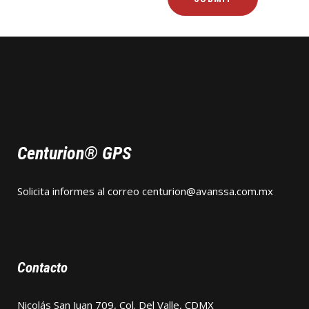
Centurion® GPS
Solicita informes al correo
centurion@avanssa.com.mx
Contacto
Nicolás San Juan 709, Col. Del Valle, CDMX