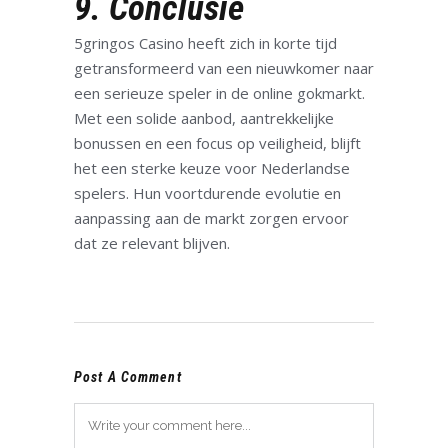
9. Conclusie
5gringos Casino heeft zich in korte tijd
getransformeerd van een nieuwkomer naar
een serieuze speler in de online gokmarkt.
Met een solide aanbod, aantrekkelijke
bonussen en een focus op veiligheid, blijft
het een sterke keuze voor Nederlandse
spelers. Hun voortdurende evolutie en
aanpassing aan de markt zorgen ervoor
dat ze relevant blijven.
Post A Comment