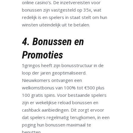
online casino’s. De inzetvereisten voor
bonussen zijn vastgesteld op 35x, wat
redelijk is en spelers in staat stelt om hun
winsten uiteindelijk uit te betalen.
4. Bonussen en
Promoties
5gringos heeft zijn bonusstructuur in de
loop der jaren geoptimaliseerd.
Nieuwkomers ontvangen een
welkomstbonus van 100% tot €500 plus
100 gratis spins. Voor bestaande spelers
zijn er wekelijkse reload bonussen en
cashback aanbiedingen. Dit zorgt ervoor
dat spelers regelmatig terugkomen, in een
poging hun bonussen maximaal te
benutten.