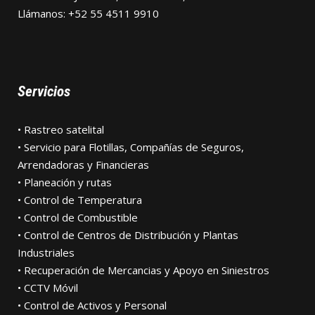
Llámanos: +52 55 4511 9910
Servicios
• Rastreo satelital
• Servicio para Flotillas, Compañías de Seguros,
Arrendadoras y Financieras
• Planeación y rutas
• Control de Temperatura
• Control de Combustible
• Control de Centros de Distribución y Plantas
Industriales
• Recuperación de Mercancias y Apoyo en Siniestros
• CCTV Móvil
• Control de Activos y Personal