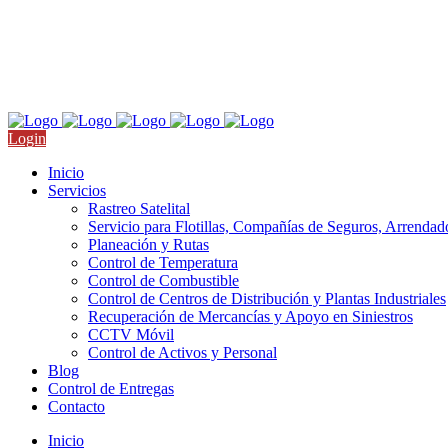
Nicolás San Juan 709, Col. Del Valle, CDMX
Llámanos: +52 55 4511 9910
Login
Inicio
Servicios
Rastreo Satelital
Servicio para Flotillas, Compañías de Seguros, Arrendad
Planeación y Rutas
Control de Temperatura
Control de Combustible
Control de Centros de Distribución y Plantas Industriales
Recuperación de Mercancías y Apoyo en Siniestros
CCTV Móvil
Control de Activos y Personal
Blog
Control de Entregas
Contacto
Inicio