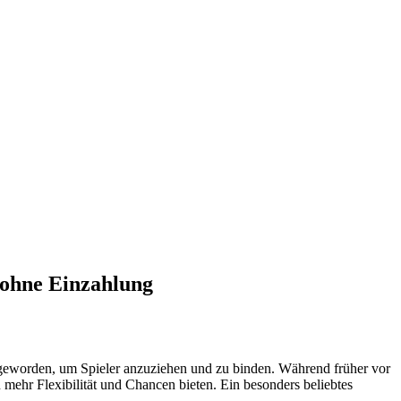
 ohne Einzahlung
t geworden, um Spieler anzuziehen und zu binden. Während früher vor
 mehr Flexibilität und Chancen bieten. Ein besonders beliebtes