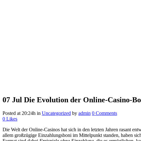
07 Jul
Die Evolution der Online-Casino-B
Posted at 20:24h
in
Uncategorized
by
admin
0 Comments
0
Likes
Die Welt der Online-Casinos hat sich in den letzten Jahren rasant e
allem großzügige Einzahlungsboni im Mittelpunkt standen, haben sich 
Format sind dabei
Freispiele ohne Einzahlung
, die es ermöglichen, k