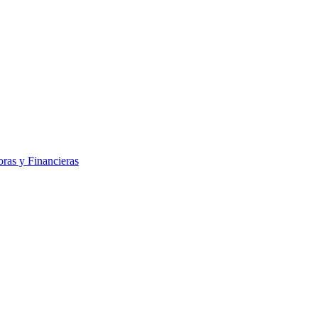
oras y Financieras