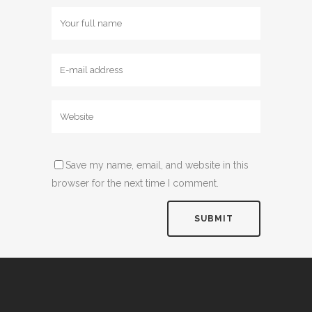
Save my name, email, and website in this
browser for the next time I comment.