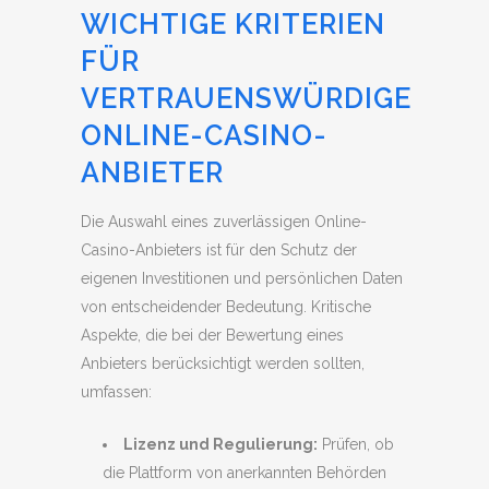
WICHTIGE KRITERIEN
FÜR
VERTRAUENSWÜRDIGE
ONLINE-CASINO-
ANBIETER
Die Auswahl eines zuverlässigen Online-
Casino-Anbieters ist für den Schutz der
eigenen Investitionen und persönlichen Daten
von entscheidender Bedeutung. Kritische
Aspekte, die bei der Bewertung eines
Anbieters berücksichtigt werden sollten,
umfassen:
Lizenz und Regulierung:
Prüfen, ob
die Plattform von anerkannten Behörden