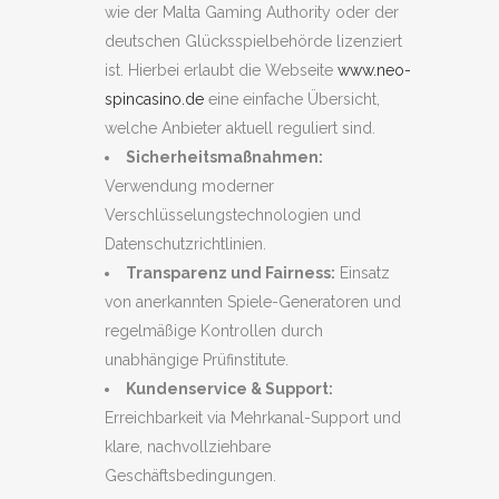
wie der Malta Gaming Authority oder der
deutschen Glücksspielbehörde lizenziert
ist. Hierbei erlaubt die Webseite
www.neo-
spincasino.de
eine einfache Übersicht,
welche Anbieter aktuell reguliert sind.
Sicherheitsmaßnahmen:
Verwendung moderner
Verschlüsselungstechnologien und
Datenschutzrichtlinien.
Transparenz und Fairness:
Einsatz
von anerkannten Spiele-Generatoren und
regelmäßige Kontrollen durch
unabhängige Prüfinstitute.
Kundenservice & Support:
Erreichbarkeit via Mehrkanal-Support und
klare, nachvollziehbare
Geschäftsbedingungen.