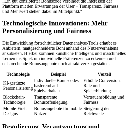
„Ein gut konzipierter Bonuscode verbindet die Interessen der
Plattform mit den Erwartungen der User – Transparenz, Fairness
und Mehrwert stehen dabei im Mittelpunkt.“
Technologische Innovationen: Mehr
Personalisierung und Fairness
Die Entwicklung fortschrittlicher Datenanalyse-Tools erlaubt es
Anbietern, maßgeschneiderte Boni anhand des Nutzerverhaltens
anzubieten. Hierbei kommen künstliche Intelligenz und maschinelles
Lernen ins Spiel, um individuelle Präferenzen zu erkennen und
entsprechende Bonusangebote noch attraktiver zu gestalten.
Technologie
Beispiel
Vorteil
Individuelle Bonuscodes
Erhöhte Conversion-
KI-gestützte
basierend auf
Rate und
Personalisierung
Spielverhalten
Spielerbindung
Blockchain-
Transparente
Vertrauensbildung und
Technologie
Bonusoffenlegung
Fairness
Mobile-First-
Bonusangebote für mobile
Steigerung der
Designs
Nutzer
Reichweite
Regulierung, Verantwortung und