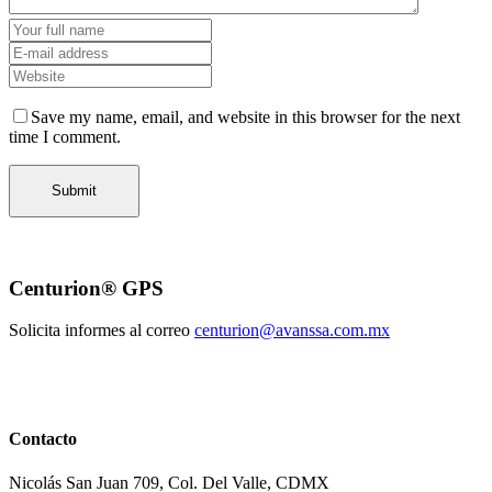
Save my name, email, and website in this browser for the next
time I comment.
Centurion® GPS
Solicita informes al correo
centurion@avanssa.com.mx
Contacto
Nicolás San Juan 709, Col. Del Valle, CDMX