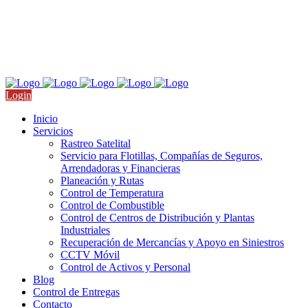
Nicolás San Juan 709, Col. Del Valle, CDMX
Llámanos: +52 55 4511 9910
Login
Inicio
Servicios
Rastreo Satelital
Servicio para Flotillas, Compañías de Seguros,
Arrendadoras y Financieras
Planeación y Rutas
Control de Temperatura
Control de Combustible
Control de Centros de Distribución y Plantas
Industriales
Recuperación de Mercancías y Apoyo en Siniestros
CCTV Móvil
Control de Activos y Personal
Blog
Control de Entregas
Contacto