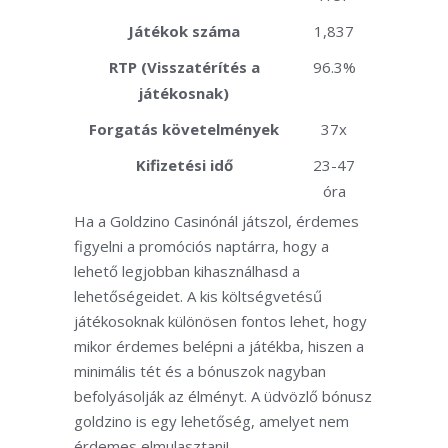
Játékok száma
1,837
RTP (Visszatérítés a
96.3%
játékosnak)
Forgatás követelmények
37x
Kifizetési idő
23-47
óra
Ha a Goldzino Casinónál játszol, érdemes
figyelni a promóciós naptárra, hogy a
lehető legjobban kihasználhasd a
lehetőségeidet. A kis költségvetésű
játékosoknak különösen fontos lehet, hogy
mikor érdemes belépni a játékba, hiszen a
minimális tét és a bónuszok nagyban
befolyásolják az élményt. A
üdvözlő bónusz
goldzino
is egy lehetőség, amelyet nem
érdemes elmulasztani!