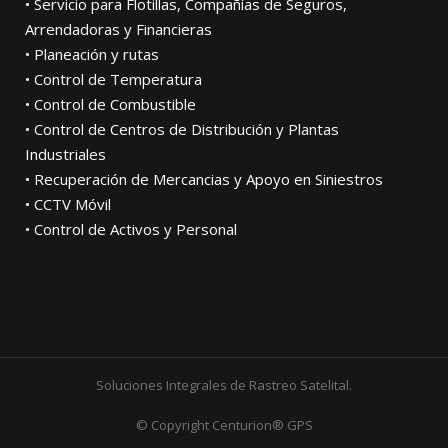
• Servicio para Flotillas, Compañías de Seguros,
Arrendadoras y Financieras
• Planeación y rutas
• Control de Temperatura
• Control de Combustible
• Control de Centros de Distribución y Plantas
Industriales
• Recuperación de Mercancias y Apoyo en Siniestros
• CCTV Móvil
• Control de Activos y Personal
Soluciones Integrales de Rastreo Satelital.
© Copyright
Centurion® GPS