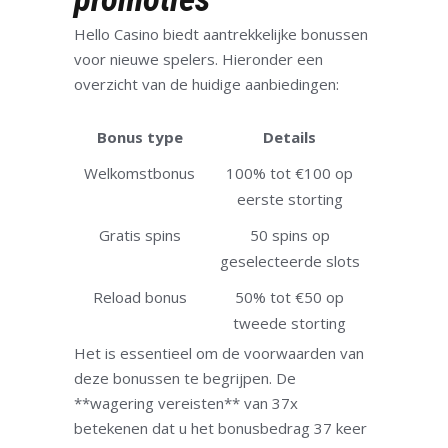
Hello Casino biedt aantrekkelijke bonussen
voor nieuwe spelers. Hieronder een
overzicht van de huidige aanbiedingen:
Bonus type
Details
Welkomstbonus
100% tot €100 op
eerste storting
Gratis spins
50 spins op
geselecteerde slots
Reload bonus
50% tot €50 op
tweede storting
Het is essentieel om de voorwaarden van
deze bonussen te begrijpen. De
**wagering vereisten** van 37x
betekenen dat u het bonusbedrag 37 keer