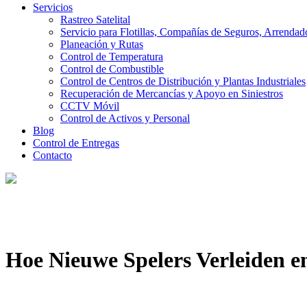
Servicios
Rastreo Satelital
Servicio para Flotillas, Compañías de Seguros, Arrendad
Planeación y Rutas
Control de Temperatura
Control de Combustible
Control de Centros de Distribución y Plantas Industriales
Recuperación de Mercancías y Apoyo en Siniestros
CCTV Móvil
Control de Activos y Personal
Blog
Control de Entregas
Contacto
Hoe Nieuwe Spelers Verleiden e