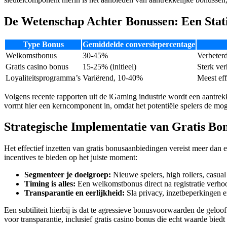
De Wetenschap Achter Bonussen: Een Stati
Type Bonus
Gemiddelde conversiepercentage
Welkomstbonus
30-45%
Verbeterd
Gratis casino bonus
15-25% (initieel)
Sterk ver
Loyaliteitsprogramma’s
Variërend, 10-40%
Meest eff
Volgens recente rapporten uit de iGaming industrie wordt een aantrek
vormt hier een kerncomponent in, omdat het potentiële spelers de moge
Strategische Implementatie van Gratis Bo
Het effectief inzetten van gratis bonusaanbiedingen vereist meer dan
incentives te bieden op het juiste moment:
Segmenteer je doelgroep:
Nieuwe spelers, high rollers, casual
Timing is alles:
Een welkomstbonus direct na registratie verho
Transparantie en eerlijkheid:
Sla privacy, inzetbeperkingen 
Een subtiliteit hierbij is dat te agressieve bonusvoorwaarden de ge
voor transparantie, inclusief gratis casino bonus die echt waarde bied