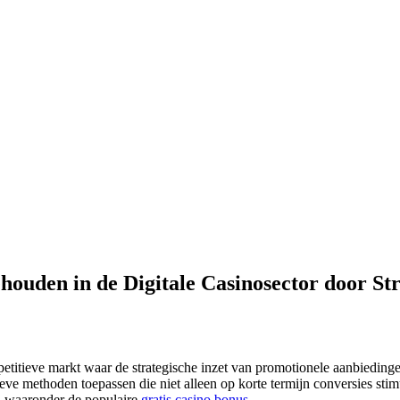
houden in de Digitale Casinosector door St
itieve markt waar de strategische inzet van promotionele aanbiedingen
ieve methoden toepassen die niet alleen op korte termijn conversies sti
n, waaronder de populaire
gratis casino bonus
.