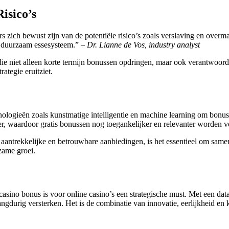
isico’s
 zich bewust zijn van de potentiële risico’s zoals verslaving en overma
n duurzaam essesysteem.” –
Dr. Lianne de Vos, industry analyst
ie niet alleen korte termijn bonussen opdringen, maar ook verantwoord 
ategie eruitziet.
ologieën zoals kunstmatige intelligentie en machine learning om bonus
er, waardoor gratis bonussen nog toegankelijker en relevanter worden v
t aantrekkelijke en betrouwbare aanbiedingen, is het essentieel om sam
zame groei.
 casino bonus is voor online casino’s een strategische must. Met een d
gdurig versterken. Het is de combinatie van innovatie, eerlijkheid en k