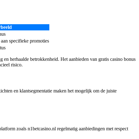
beeld
nus
 aan specifieke promoties
tus
ing en herhaalde betrokkenheid. Het aanbieden van gratis casino bonus
ieel risico.
zichten en klantsegmentatie maken het mogelijk om de juiste
latform zoals n1betcasino.nl regelmatig aanbiedingen met respect