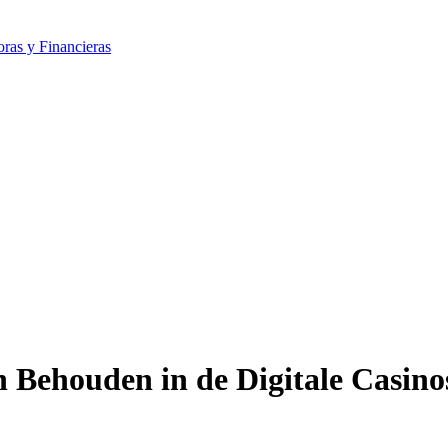
oras y Financieras
n Behouden in de Digitale Casino