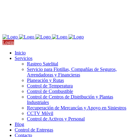
Nicolás San Juan 709, Col. Del Valle, CDMX
Llámanos: +52 55 4511 9910
Login
Inicio
Servicios
Rastreo Satelital
Servicio para Flotillas, Compañías de Seguros,
Arrendadoras y Financieras
Planeación y Rutas
Control de Temperatura
Control de Combustible
Control de Centros de Distribución y Plantas
Industriales
Recuperación de Mercancías y Apoyo en Siniestros
CCTV Móvil
Control de Activos y Personal
Blog
Control de Entregas
Contacto