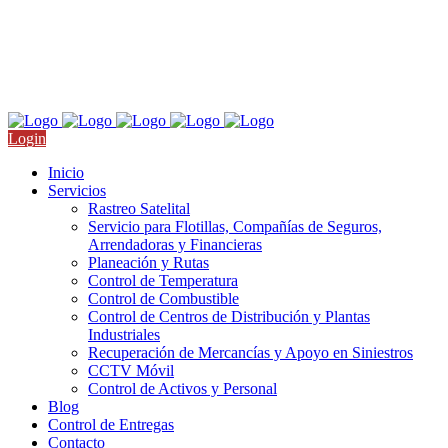
Nicolás San Juan 709, Col. Del Valle, CDMX
Llámanos: +52 55 4511 9910
Login
Inicio
Servicios
Rastreo Satelital
Servicio para Flotillas, Compañías de Seguros,
Arrendadoras y Financieras
Planeación y Rutas
Control de Temperatura
Control de Combustible
Control de Centros de Distribución y Plantas
Industriales
Recuperación de Mercancías y Apoyo en Siniestros
CCTV Móvil
Control de Activos y Personal
Blog
Control de Entregas
Contacto