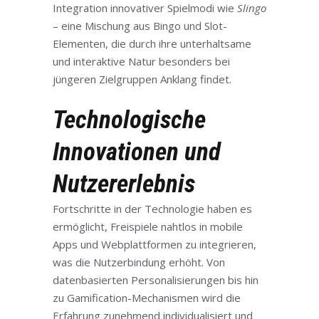
Integration innovativer Spielmodi wie
Slingo
– eine Mischung aus Bingo und Slot-
Elementen, die durch ihre unterhaltsame
und interaktive Natur besonders bei
jüngeren Zielgruppen Anklang findet.
Technologische
Innovationen und
Nutzererlebnis
Fortschritte in der Technologie haben es
ermöglicht, Freispiele nahtlos in mobile
Apps und Webplattformen zu integrieren,
was die Nutzerbindung erhöht. Von
datenbasierten Personalisierungen bis hin
zu Gamification-Mechanismen wird die
Erfahrung zunehmend individualisiert und