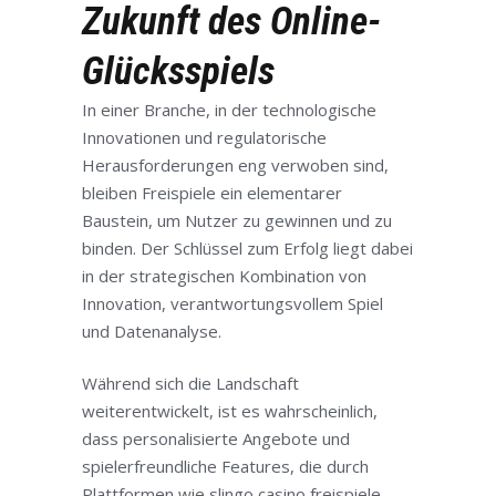
Zukunft des Online-
Glücksspiels
In einer Branche, in der technologische
Innovationen und regulatorische
Herausforderungen eng verwoben sind,
bleiben Freispiele ein elementarer
Baustein, um Nutzer zu gewinnen und zu
binden. Der Schlüssel zum Erfolg liegt dabei
in der strategischen Kombination von
Innovation, verantwortungsvollem Spiel
und Datenanalyse.
Während sich die Landschaft
weiterentwickelt, ist es wahrscheinlich,
dass personalisierte Angebote und
spielerfreundliche Features, die durch
Plattformen wie slingo casino freispiele