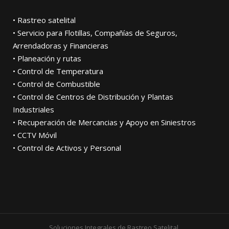
• Rastreo satelital
• Servicio para Flotillas, Compañías de Seguros,
Arrendadoras y Financieras
• Planeación y rutas
• Control de Temperatura
• Control de Combustible
• Control de Centros de Distribución y Plantas
Industriales
• Recuperación de Mercancias y Apoyo en Siniestros
• CCTV Móvil
• Control de Activos y Personal
Soluciones Integrales de Rastreo Satelital.