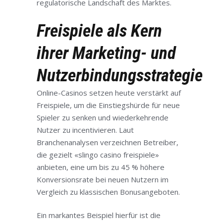
regulatorische Landschaft des Marktes.
Freispiele als Kern
ihrer Marketing- und
Nutzerbindungsstrategie
Online-Casinos setzen heute verstärkt auf
Freispiele, um die Einstiegshürde für neue
Spieler zu senken und wiederkehrende
Nutzer zu incentivieren. Laut
Branchenanalysen verzeichnen Betreiber,
die gezielt «slingo casino freispiele»
anbieten, eine um bis zu 45 % höhere
Konversionsrate bei neuen Nutzern im
Vergleich zu klassischen Bonusangeboten.
Ein markantes Beispiel hierfür ist die