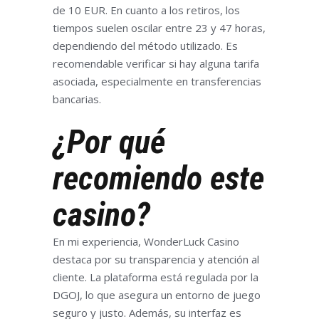
de 10 EUR. En cuanto a los retiros, los
tiempos suelen oscilar entre 23 y 47 horas,
dependiendo del método utilizado. Es
recomendable verificar si hay alguna tarifa
asociada, especialmente en transferencias
bancarias.
¿Por qué
recomiendo este
casino?
En mi experiencia, WonderLuck Casino
destaca por su transparencia y atención al
cliente. La plataforma está regulada por la
DGOJ, lo que asegura un entorno de juego
seguro y justo. Además, su interfaz es