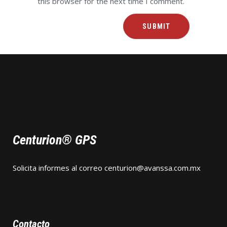
this browser for the next time I comment.
Centurion® GPS
Solicita informes al correo
centurion@avanssa.com.mx
Contacto