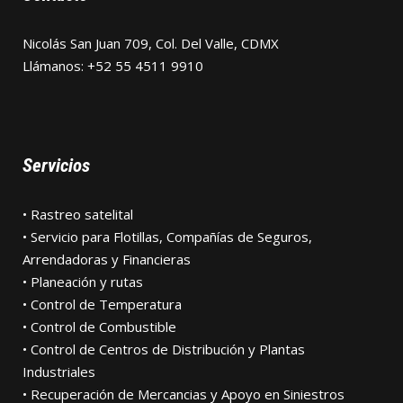
Nicolás San Juan 709, Col. Del Valle, CDMX
Llámanos: +52 55 4511 9910
Servicios
• Rastreo satelital
• Servicio para Flotillas, Compañías de Seguros,
Arrendadoras y Financieras
• Planeación y rutas
• Control de Temperatura
• Control de Combustible
• Control de Centros de Distribución y Plantas
Industriales
• Recuperación de Mercancias y Apoyo en Siniestros