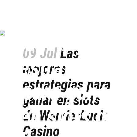
Las mejores
09 Jul
Las
estrategias
mejores
estrategias para
para ganar
ganar en slots
en slots de
de WonderLuck
Casino