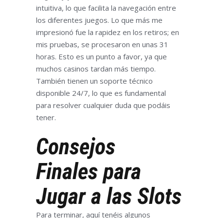
intuitiva, lo que facilita la navegación entre
los diferentes juegos. Lo que más me
impresionó fue la rapidez en los retiros; en
mis pruebas, se procesaron en unas 31
horas. Esto es un punto a favor, ya que
muchos casinos tardan más tiempo.
También tienen un soporte técnico
disponible 24/7, lo que es fundamental
para resolver cualquier duda que podáis
tener.
Consejos
Finales para
Jugar a las Slots
Para terminar, aquí tenéis algunos