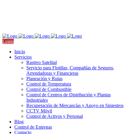
Nicolás San Juan 709, Col. Del Valle, CDMX
Llámanos: +52 55 4511 9910
Login
Inicio
Servicios
Rastreo Satelital
Servicio para Flotillas, Compañías de Seguros,
Arrendadoras y Financieras
Planeación y Rutas
Control de Temperatura
Control de Combustible
Control de Centros de Distribución y Plantas
Industriales
Recuperación de Mercancías y Apoyo en Siniestros
CCTV Móvil
Control de Activos y Personal
Blog
Control de Entregas
Contacto