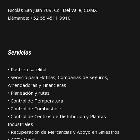
Nicolás San Juan 709, Col. Del Valle, CDMX
Llámanos: +52 55 4511 9910
Servicios
• Rastreo satelital
• Servicio para Flotillas, Compañías de Seguros,
Arrendadoras y Financieras
• Planeación y rutas
• Control de Temperatura
• Control de Combustible
• Control de Centros de Distribución y Plantas
Industriales
• Recuperación de Mercancias y Apoyo en Siniestros
• CCTV Móvil