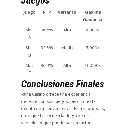
Juegos
Juego
RTP
Varianza
Máxima
Ganancia
Slot
96.5%
Alta
8,000x
A
Slot
95.8%
Media
5,000x
B
Slot
96.3%
Alta
10,000x
C
Conclusiones Finales
Runa Casino ofrece una experiencia
decente con sus juegos, pero no está
exenta de inconvenientes. En mis pruebas,
noté que la frecuencia de golpe era
variable, lo que puede ser un factor