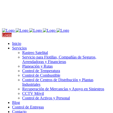
Nicolás San Juan 709, Col. Del Valle, CDMX
Llámanos: +52 55 4511 9910
Login
Inicio
Servicios
Rastreo Satelital
Servicio para Flotillas, Compañías de Seguros,
Arrendadoras y Financieras
Planeación y Rutas
Control de Temperatura
Control de Combustible
Control de Centros de Distribución y Plantas
Industriales
Recuperación de Mercancías y Apoyo en Siniestros
CCTV Móvil
Control de Activos y Personal
Blog
Control de Entregas
Contacto