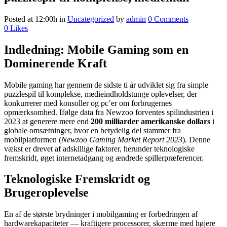
Posted at 12:00h
in
Uncategorized
by
admin
0 Comments
0
Likes
Indledning: Mobile Gaming som en
Dominerende Kraft
Mobile gaming har gennem de sidste ti år udviklet sig fra simple
puzzlespil til komplekse, medieindholdstunge oplevelser, der
konkurrerer med konsoller og pc’er om forbrugernes
opmærksomhed. Ifølge data fra Newzoo forventes spilindustrien i
2023 at generere mere end
200 milliarder amerikanske dollars
i
globale omsætninger, hvor en betydelig del stammer fra
mobilplatformen (
Newzoo Gaming Market Report 2023
). Denne
vækst er drevet af adskillige faktorer, herunder teknologiske
fremskridt, øget internetadgang og ændrede spillerpræferencer.
Teknologiske Fremskridt og
Brugeroplevelse
En af de største brydninger i mobilgaming er forbedringen af
hardwarekapaciteter — kraftigere processorer, skærme med højere