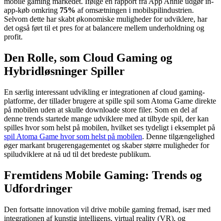
mobile gaming markedet. Ifølge en rapport fra App Annie udgør in-
app-køb omkring
75%
af omsætningen i mobilspilindustrien.
Selvom dette har skabt økonomiske muligheder for udviklere, har
det også ført til et pres for at balancere mellem underholdning og
profit.
Den Rolle, som Cloud Gaming og
Hybridløsninger Spiller
En særlig interessant udvikling er integrationen af cloud gaming-
platforme, der tillader brugere at spille spil som Atoma Game direkte
på mobilen uden at skulle downloade store filer. Som en del af
denne trends startede mange udviklere med at tilbyde spil, der kan
spilles hvor som helst på mobilen, hvilket ses tydeligt i eksemplet på
spil Atoma Game hvor som helst på mobilen
. Denne tilgængelighed
øger markant brugerengagementet og skaber større muligheder for
spiludviklere at nå ud til det bredeste publikum.
Fremtidens Mobile Gaming: Trends og
Udfordringer
Den fortsatte innovation vil drive mobile gaming fremad, især med
integrationen af kunstig intelligens, virtual reality (VR), og