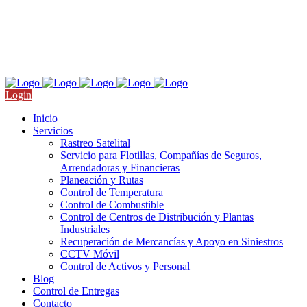
Nicolás San Juan 709, Col. Del Valle, CDMX
Llámanos: +52 55 4511 9910
Login
Inicio
Servicios
Rastreo Satelital
Servicio para Flotillas, Compañías de Seguros,
Arrendadoras y Financieras
Planeación y Rutas
Control de Temperatura
Control de Combustible
Control de Centros de Distribución y Plantas
Industriales
Recuperación de Mercancías y Apoyo en Siniestros
CCTV Móvil
Control de Activos y Personal
Blog
Control de Entregas
Contacto