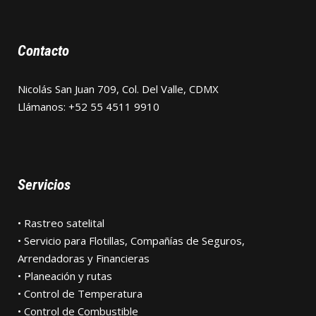
Contacto
Nicolás San Juan 709, Col. Del Valle, CDMX
Llámanos: +52 55 4511 9910
Servicios
• Rastreo satelital
• Servicio para Flotillas, Compañías de Seguros,
Arrendadoras y Financieras
• Planeación y rutas
• Control de Temperatura
• Control de Combustible